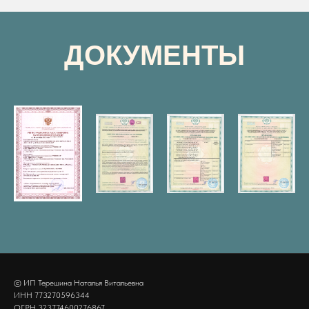
ДОКУМЕНТЫ
© ИП Терешина Наталья Витальевна
ИНН 773270596344
ОГРН 323774600276867